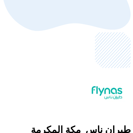
طيران ناس_مكة المكرمة